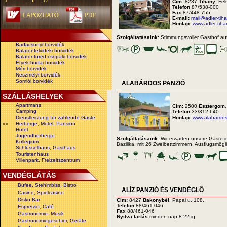
Cím:
8237
Tihany
, Fe
Telefon
87/538-000
Fax
87/448-755
E-mail:
mail@adler-tih
Honlap:
www.adler-tiha
Szolgáltatásaink:
Stimmungsvoller Gasthof au
Badacsonyi borvidék
Balatonfelvidéki borvidék
Balatonfüred-csopaki borvidék
Etyek-budai borvidék
Móri borvidék
Neszmélyi borvidék
Somlói borvidék
ALABÁRDOS PANZIÓ
SZÁLLÁSHELYEK
Apartmans
Cím:
2500
Esztergom
Camping
Telefon
33/312-640
Dienstleistung für zahlende Gäste
Honlap:
www.alabardos
>>
Herberge, Motel, Pansion
Hotel
Jugendherberge
Szolgáltatásaink:
Wir erwarten unsere Gäste i
Kollegium
Bazilika, mit 26 Zweibettzimmern, Ausflugsmög
Schlüsselhaus, Gasthaus
Touristenhaus
Villenpark, Freizeitszentrum
VENDÉGLÁTÁS
Büfee, Stehimbiss, Bistro
ALÍZ PANZIÓ ÉS VENDÉGLÕ
Casino, Spielcasino
Disko,Bar
Cím:
8427
Bakonybél
, Pápai u. 108.
Telefon
88/461-046
Espresso, Café
Fax
88/461-046
Gastronomie- Musik
Nyitva tartás
minden nap 8-22-ig
Gastronomiegeschier, Geräte