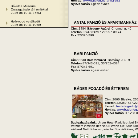
Honlap:
www.balaton.hu/anna-villa
Nyitva tartás
Egész évben.
Bővült a Múzeum
Országzászló téri emlékfal
2026-06-10 11:37:03
Hollywood vetélkedő
ANTAL PANZIÓ ÉS APARTMANHÁZ
2026-06-10 11:19:09
Cím:
2484
Gárdony-Agárd
, Chermel u. 45
Telefon
22/370/469 ; 20/997-09-74
Fax
22/370-790
BABI PANZIÓ
Cím:
8230
Balatonfüred
, Batsányi J. u. 9.
Telefon
87/343-691, 30/252-4384
Fax
87/343-691
Nyitva tartás
egész évben
BÁDER FOGADÓ ÉS ÉTTEREM
Cím:
2060
Bicske
, 20
Telefon
22/350-727,22
E-mail:
baderfogado@e
Honlap:
www.baderfog
Nyitva tartás
H.:-V.:8.
Szolgáltatásaink:
Unser Hotel-Park liegt bei B
trotzdem inmitten der Natur. Wenn Sie Stille
wählen! Natürliche ungarische Spezialitäten, W