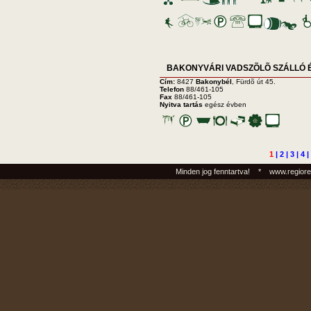
BAKONYVÁRI VADSZÕLÕ SZÁLLÓ 
Cím:
8427
Bakonybél
, Fürdõ út 45.
Telefon
88/461-105
Fax
88/461-105
Nyitva tartás
egész évben
1
|
2
|
3
|
4
|
Minden jog fenntartva! * www.regiore