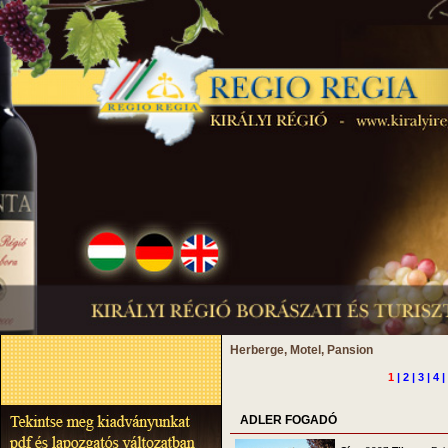
Herberge, Motel, Pansion
1
|
2
|
3
|
4
|
ADLER FOGADÓ