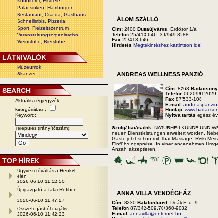
Konditorei, Eisdiele
Palacsinken, Hamburger
Restaurant, Csarda, Gasthaus
ÁLOM SZÁLLÓ
Schnellimbis, Pizzeria
Sport, Freizeitszentrum
Cím:
2400
Dunaújváros
, Erdõsor 1/a
Telefon
25/413-646, 30/949-3288
Veranstaltungsorganisation
Fax
25/413-646
Weinstube, Bierstube
Hirdetés
Megtekintéshez kattintson ide!
LÁTNIVALÓK
Múzeumok
Skanzen
ANDREAS WELLNESS PANZIÓ
Cím:
8263
Badacsony
SEARCH
Telefon
06209912029
Fax
87/533-108
Aktuális cégjegyzék
E-mail:
andreaspanzio
kategóriában:
Honlap:
www.badacsony
Keyword:
Nyitva tartás
egész é
Szolgáltatásaink:
NATURHEILKUNDE UND WEL
Település (irányítószám):
neuen Dienstleistungen erweitert worden. Ne
Gäste jetzt schon mit Thai Massage, Reiki Meist
Einführungspreise. In einer angenehmen Umgeb
Anzahl akzeptieren.
TOP HÍREK
Ügyvezetőváltás a Henkel
élén
2026-06-10 11:52:50
Új igazgató a tatai Refiben
ANNA VILLA VENDÉGHÁZ
2026-06-10 11:47:27
Cím:
8230
Balatonfüred
, Deák F. u. 9.
Telefon
87/342-509,70/360-9032
Összefogásból majális
E-mail:
annavilla@enternet.hu
2026-06-10 11:42:23