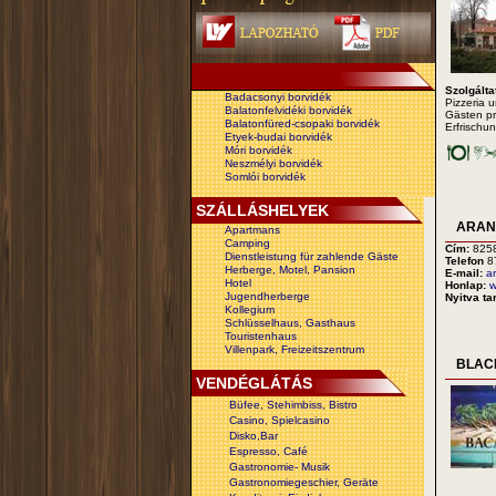
Szolgálta
Badacsonyi borvidék
Pizzeria 
Balatonfelvidéki borvidék
Gästen pr
Balatonfüred-csopaki borvidék
Erfrischu
Etyek-budai borvidék
Móri borvidék
Neszmélyi borvidék
Somlói borvidék
SZÁLLÁSHELYEK
ARAN
Apartmans
Camping
Cím:
825
Dienstleistung für zahlende Gäste
Telefon
8
Herberge, Motel, Pansion
E-mail:
a
Hotel
Honlap:
w
Jugendherberge
Nyitva ta
Kollegium
Schlüsselhaus, Gasthaus
Touristenhaus
Villenpark, Freizeitszentrum
BLAC
VENDÉGLÁTÁS
Büfee, Stehimbiss, Bistro
Casino, Spielcasino
Disko,Bar
Espresso, Café
Gastronomie- Musik
Gastronomiegeschier, Geräte