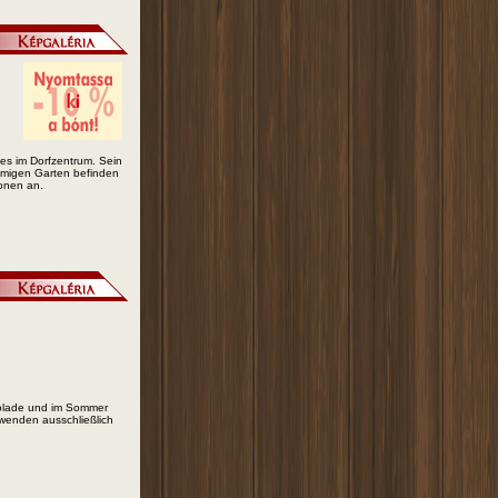
s im Dorfzentrum. Sein
äumigen Garten befinden
sonen an.
olade und im Sommer
rwenden ausschließlich