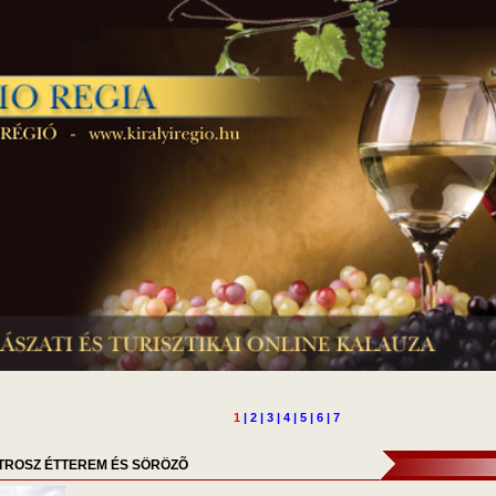
1
|
2
|
3
|
4
|
5
|
6
|
7
TROSZ ÉTTEREM ÉS SÖRÖZÕ