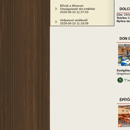
Bővült a Múzeum
DOLCE
Országzászló téri emlékfal
2026-06-10 11:37:03
Cím:
280
Telefon
3
Hollywood vetélkedő
Nyitva ta
2026-06-10 11:19:09
DON G
Szolgálta
Umgebung 
ÉPÍT