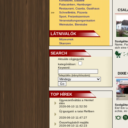
Konditorei, Eisdiele
Palacsinken, Hamburger
Restaurant, Csarda, Gasthaus
CSAL
>>
Schnellimbis, Pizzeria
Sport, Freizeitszentrum
Veranstaltungsorganisation
Weinstube, Bierstube
LÁTNIVALÓK
Múzeumok
Szolgálta
Skanzen
Name, Fam
sich eine
SEARCH
Aktuális cégjegyzék
kategóriában:
Keyword:
DIXI
Település (irányítószám):
TOP HÍREK
Ügyvezetőváltás a Henkel
élén
Szolgálta
2026-06-10 11:52:50
Eis! Ein 
echte, im
Új igazgató a tatai Refiben
2026-06-10 11:47:27
Összefogásból majális
2026-06-10 11:42:23