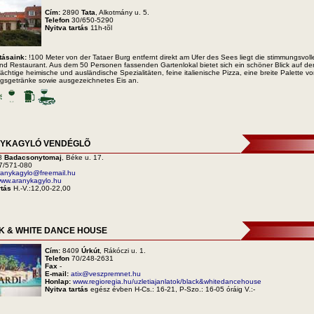
Cím:
2890
Tata
, Alkotmány u. 5.
Telefon
30/650-5290
Nyitva tartás
11h-tõl
tásaink:
!100 Meter von der Tataer Burg entfernt direkt am Ufer des Sees liegt die stimmungsvoll
und Restaurant. Aus dem 50 Personen fassenden Gartenlokal bietet sich ein schöner Blick auf de
ächtige heimische und ausländische Spezialitäten, feine italienische Pizza, eine breite Palette v
ngsgetränke sowie ausgezeichnetes Eis an.
YKAGYLÓ VENDÉGLÕ
8
Badacsonytomaj
, Béke u. 17.
7/571-080
ranykagylo@freemail.hu
ww.aranykagylo.hu
rtás
H.-V.:12,00-22,00
K & WHITE DANCE HOUSE
Cím:
8409
Úrkút
, Rákóczi u. 1.
Telefon
70/248-2631
Fax
-
E-mail:
atix@veszpremnet.hu
Honlap:
www.regioregia.hu/uzletiajanlatok/black&whitedancehouse
Nyitva tartás
egész évben H-Cs.: 16-21, P-Szo.: 16-05 óráig V.:-