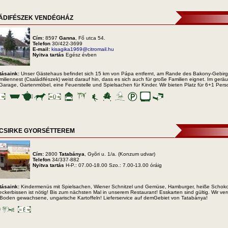
ÁDIFÉSZEK VENDÉGHÁZ
Cím:
8597
Ganna
, Fő utca 54.
Telefon
30/422-3699
E-mail:
kisagika1969@citromail.hu
Nyitva tartás
Egész évben
tásaink:
Unser Gästehaus befindet sich 15 km von Pápa entfernt, am Rande des Bakony-Gebirge
iliennest (Családifészek) weist darauf hin, dass es sich auch für große Familien eignet. Im ger
 Garage, Gartenmöbel, eine Feuerstelle und Spielsachen für Kinder. Wir bieten Platz für 6+1 Per
E CSIRKE GYORSÉTTEREM
Cím:
2800
Tatabánya
, Gyõri u. 1/a. (Konzum udvar)
Telefon
34/337-882
Nyitva tartás
H-P.: 07.00-18.00 Szo.: 7.00-13.00 óráig
tásaink:
Kindermenüs mit Spielsachen, Wiener Schnitzel und Gemüse, Hamburger, heiße Schok
Leckerbissen ist nötig! Bis zum nächsten Mal in unserem Restaurant! Esskarten sind gültig. Wir ve
 Boden gewachsene, ungarische Kartoffeln! Lieferservice auf demGebiet von Tatabánya!