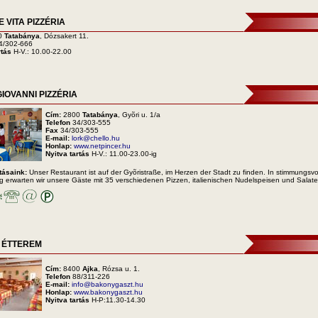
 VITA PIZZÉRIA
0
Tatabánya
, Dózsakert 11.
4/302-666
rtás
H-V.: 10.00-22.00
IOVANNI PIZZÉRIA
Cím:
2800
Tatabánya
, Gyõri u. 1/a
Telefon
34/303-555
Fax
34/303-555
E-mail:
lork@chello.hu
Honlap:
www.netpincer.hu
Nyitva tartás
H-V.: 11.00-23.00-ig
tásaink:
Unser Restaurant ist auf der Gyõristraße, im Herzen der Stadt zu finden. In stimmungsvolle
erwarten wir unsere Gäste mit 35 verschiedenen Pizzen, italienischen Nudelspeisen und Salate
Ő ÉTTEREM
Cím:
8400
Ajka
, Rózsa u. 1.
Telefon
88/311-226
E-mail:
info@bakonygaszt.hu
Honlap:
www.bakonygaszt.hu
Nyitva tartás
H-P:11.30-14.30